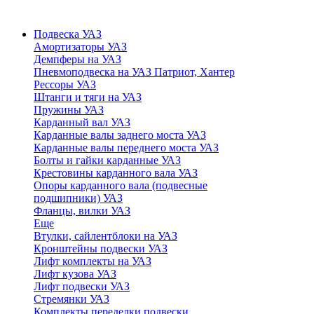
Подвеска УАЗ
Амортизаторы УАЗ
Демпферы на УАЗ
Пневмоподвеска на УАЗ Патриот, Хантер
Рессоры УАЗ
Штанги и тяги на УАЗ
Пружины УАЗ
Карданный вал УАЗ
Карданные валы заднего моста УАЗ
Карданные валы переднего моста УАЗ
Болты и гайки карданные УАЗ
Крестовины карданного вала УАЗ
Опоры карданного вала (подвесные
подшипники) УАЗ
Фланцы, вилки УАЗ
Еще
Втулки, сайлентблоки на УАЗ
Кронштейны подвески УАЗ
Лифт комплекты на УАЗ
Лифт кузова УАЗ
Лифт подвески УАЗ
Стремянки УАЗ
Комплекты переделки подвески