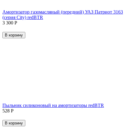
Амортизатор газомасляный (передний) УАЗ Патриот 3163
(серия City) redBTR
3 300
Р
В корзину
Пыльник силиконовый на амортизаторы redBTR
‍528‍
Р
В корзину