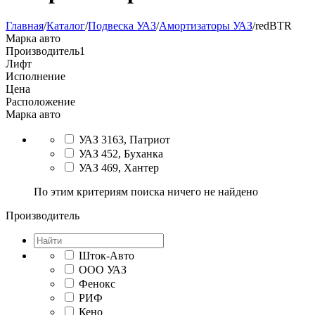
Главная
/
Каталог
/
Подвеска УАЗ
/
Амортизаторы УАЗ
/
redBTR
Марка авто
Производитель
1
Лифт
Исполнение
Цена
Расположение
Марка авто
УАЗ 3163, Патриот
УАЗ 452, Буханка
УАЗ 469, Хантер
По этим критериям поиска ничего не найдено
Производитель
Шток-Авто
ООО УАЗ
Фенокс
РИФ
Кено