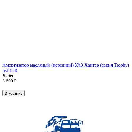
Амортизатор масляный (передний) УАЗ Хантер (серия Trophy)
redBTR
Видео
3 600
Р
В корзину