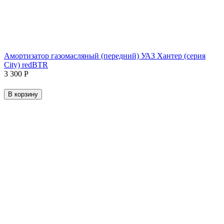
Амортизатор газомасляный (передний) УАЗ Хантер (серия
City) redBTR
3 300
Р
В корзину