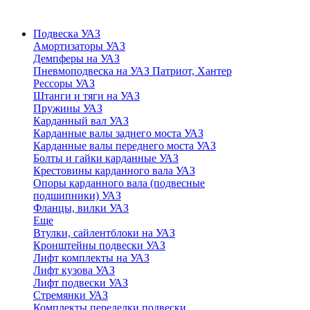
Подвеска УАЗ
Амортизаторы УАЗ
Демпферы на УАЗ
Пневмоподвеска на УАЗ Патриот, Хантер
Рессоры УАЗ
Штанги и тяги на УАЗ
Пружины УАЗ
Карданный вал УАЗ
Карданные валы заднего моста УАЗ
Карданные валы переднего моста УАЗ
Болты и гайки карданные УАЗ
Крестовины карданного вала УАЗ
Опоры карданного вала (подвесные
подшипники) УАЗ
Фланцы, вилки УАЗ
Еще
Втулки, сайлентблоки на УАЗ
Кронштейны подвески УАЗ
Лифт комплекты на УАЗ
Лифт кузова УАЗ
Лифт подвески УАЗ
Стремянки УАЗ
Комплекты переделки подвески