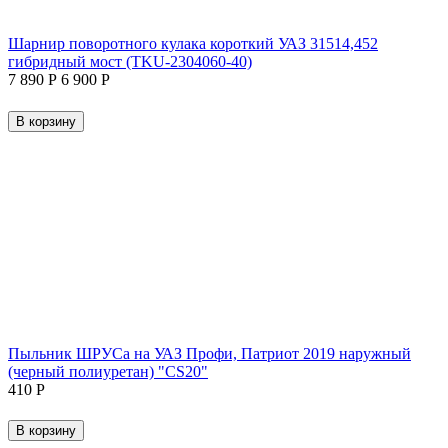
Шарнир поворотного кулака короткий УАЗ 31514,452
гибридный мост (TKU-2304060-40)
7 890
Р
6 900
Р
В корзину
Пыльник ШРУСа на УАЗ Профи, Патриот 2019 наружный
(черный полиуретан) "CS20"
‍410‍
Р
В корзину