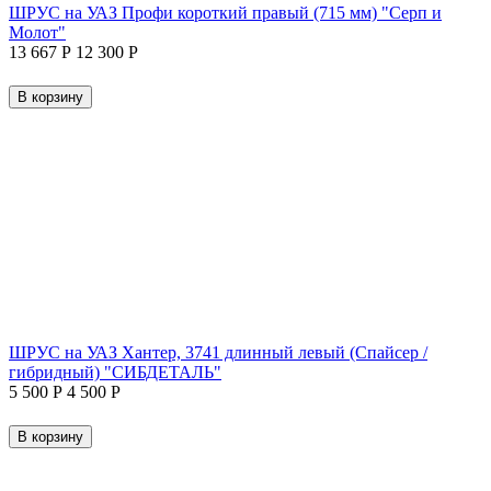
ШРУС на УАЗ Профи короткий правый (715 мм) "Серп и
Молот"
13 667
Р
12 300
Р
В корзину
ШРУС на УАЗ Хантер, 3741 длинный левый (Спайсер /
гибридный) "СИБДЕТАЛЬ"
5 500
Р
4 500
Р
В корзину