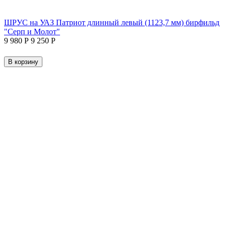
ШРУС на УАЗ Патриот длинный левый (1123,7 мм) бирфильд
"Серп и Молот"
9 980
Р
9 250
Р
В корзину