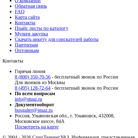
О компании
Обратная связь
FAQ
Карта сайта
Контакты
Прайс листы по каталогу
Мульти закупка
Скачать анкету для соискателей работы
Партнерам
Оптовикам
Контакты
Горячая линия
8 (800) 350-70-56
- бесплатный звонок по России
Для звонков из Москвы
8 (495) 128-72-64
- бесплатный звонок по России
По всем вопросам
info@stuaz.ru
Документооборот
buxgalter@stuaz.ru
Россия, Ульяновская обл., г. Ульяновск, 432008,
Московское шоссе, 84А
Посмотреть на карте
© 2004 - 2026 СпецТюнингУАЗ. Информация, представленная