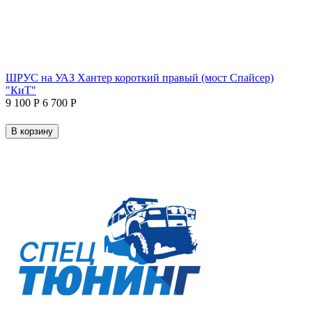
ШРУС на УАЗ Хантер короткий правый (мост Спайсер)
"КиТ"
9 100
Р
6 700
Р
В корзину