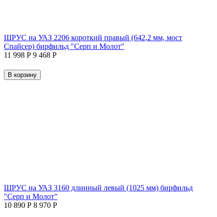
ШРУС на УАЗ 2206 короткий правый (642,2 мм, мост
Спайсер) бирфильд "Серп и Молот"
11 998
Р
9 468
Р
В корзину
ШРУС на УАЗ 3160 длинный левый (1025 мм) бирфильд
"Серп и Молот"
10 890
Р
8 970
Р