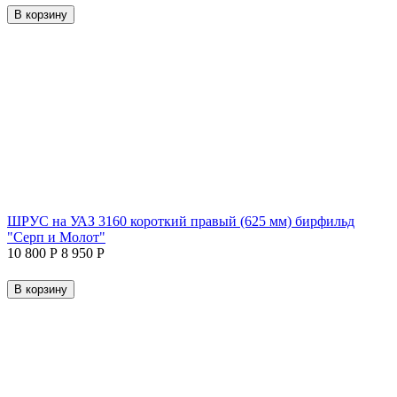
В корзину
ШРУС на УАЗ 3160 короткий правый (625 мм) бирфильд
"Серп и Молот"
10 800
Р
8 950
Р
В корзину