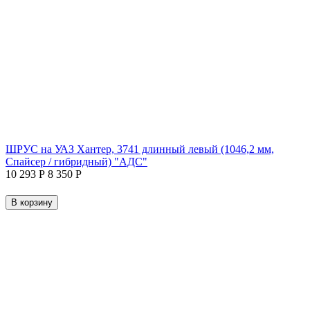
ШРУС на УАЗ Хантер, 3741 длинный левый (1046,2 мм,
Спайсер / гибридный) "АДС"
10 293
Р
8 350
Р
В корзину