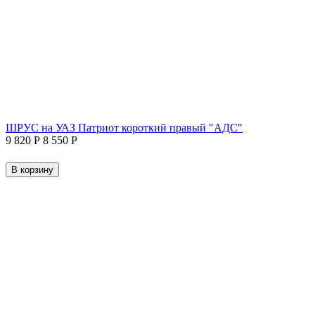
ШРУС на УАЗ Патриот короткий правый "АДС"
9 820
Р
8 550
Р
В корзину