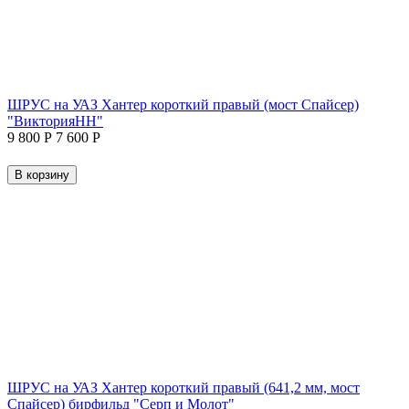
ШРУС на УАЗ Хантер короткий правый (мост Спайсер)
"ВикторияНН"
9 800
Р
7 600
Р
В корзину
ШРУС на УАЗ Хантер короткий правый (641,2 мм, мост
Спайсер) бирфильд "Серп и Молот"