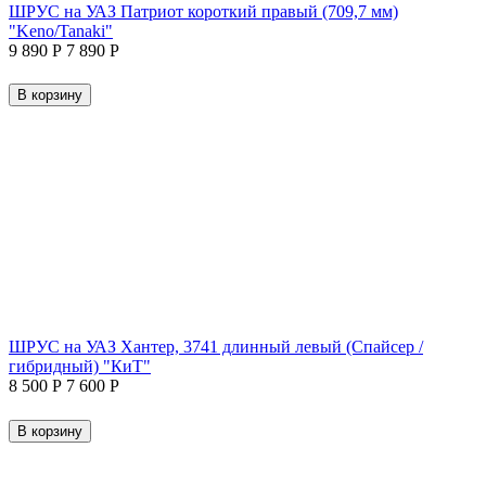
ШРУС на УАЗ Патриот короткий правый (709,7 мм)
"Keno/Tanaki"
9 890
Р
7 890
Р
В корзину
ШРУС на УАЗ Хантер, 3741 длинный левый (Спайсер /
гибридный) "КиТ"
8 500
Р
7 600
Р
В корзину