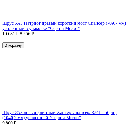
Шрус УАЗ Патриот правый короткий мост Спайсер (709,7 мм)
усиленный в упаковке "Серп и Молот"
10 681
Р
8 256
Р
В корзину
Шрус УАЗ левый длинный Хантер-Спайсер/ 3741-Гибрид
(1046,2 мм) усиленный "Серп и Молот"
9 800
Р