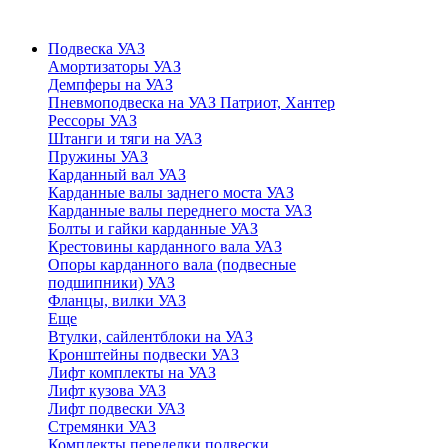
Подвеска УАЗ
Амортизаторы УАЗ
Демпферы на УАЗ
Пневмоподвеска на УАЗ Патриот, Хантер
Рессоры УАЗ
Штанги и тяги на УАЗ
Пружины УАЗ
Карданный вал УАЗ
Карданные валы заднего моста УАЗ
Карданные валы переднего моста УАЗ
Болты и гайки карданные УАЗ
Крестовины карданного вала УАЗ
Опоры карданного вала (подвесные
подшипники) УАЗ
Фланцы, вилки УАЗ
Еще
Втулки, сайлентблоки на УАЗ
Кронштейны подвески УАЗ
Лифт комплекты на УАЗ
Лифт кузова УАЗ
Лифт подвески УАЗ
Стремянки УАЗ
Комплекты переделки подвески