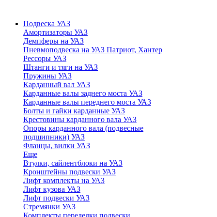
Подвеска УАЗ
Амортизаторы УАЗ
Демпферы на УАЗ
Пневмоподвеска на УАЗ Патриот, Хантер
Рессоры УАЗ
Штанги и тяги на УАЗ
Пружины УАЗ
Карданный вал УАЗ
Карданные валы заднего моста УАЗ
Карданные валы переднего моста УАЗ
Болты и гайки карданные УАЗ
Крестовины карданного вала УАЗ
Опоры карданного вала (подвесные
подшипники) УАЗ
Фланцы, вилки УАЗ
Еще
Втулки, сайлентблоки на УАЗ
Кронштейны подвески УАЗ
Лифт комплекты на УАЗ
Лифт кузова УАЗ
Лифт подвески УАЗ
Стремянки УАЗ
Комплекты переделки подвески