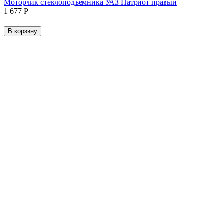
Моторчик стеклоподъемника УАЗ Патриот правый
1 677
Р
В корзину