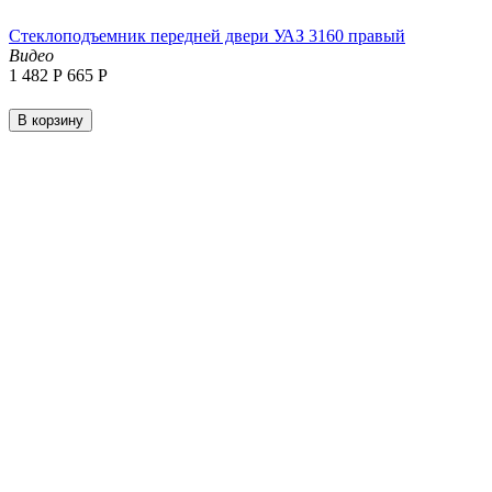
Стеклоподъемник передней двери УАЗ 3160 правый
Видео
1 482
Р
‍665‍
Р
В корзину