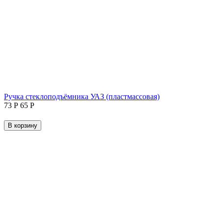
Ручка стеклоподъёмника УАЗ (пластмассовая)
‍73‍
Р
‍65‍
Р
В корзину