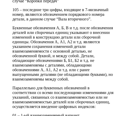
случае “Коробки передач”
105 – последние три цифры, входящие в 7-мизначный
номер, являются обозначением порядкового номера
детали, в данном случае “Вала вторичного”.
Буквенные обозначения А, Б, В и т.д. после обозначения
деталей или сборочных единиц указывают о внесении
изменений в конструкцию детали или сборочной
единицы. Обозначения А, А1, А2 и т.д. являются
указанием сохранения изменений детали
взаимозаменяемости с основной деталью, не
обозначенной буквой, и между собой. Детали,
обладающие обозначениями Б, Б1, Б2 и т.д. не
взаимозаменяемы с деталями, обладающими
обозначениями А, А1, А2 и т.д. или с ранее
выпущенными деталями (не обладающими буквами), но
взаимозаменяемы между собой.
Параллельно для буквенных обозначений в
соответствии со всеми последующими изменениями для
указаний, связанных со взаимозаменяемостью или не
взаимозаменяемостью деталей или сборочных единиц,
осуществляется введение цифровых индексов:
01 – 1-ый взаимозаменяемый вариант