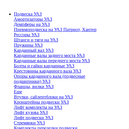
Подвеска УАЗ
Амортизаторы УАЗ
Демпферы на УАЗ
Пневмоподвеска на УАЗ Патриот, Хантер
Рессоры УАЗ
Штанги и тяги на УАЗ
Пружины УАЗ
Карданный вал УАЗ
Карданные валы заднего моста УАЗ
Карданные валы переднего моста УАЗ
Болты и гайки карданные УАЗ
Крестовины карданного вала УАЗ
Опоры карданного вала (подвесные
подшипники) УАЗ
Фланцы, вилки УАЗ
Еще
Втулки, сайлентблоки на УАЗ
Кронштейны подвески УАЗ
Лифт комплекты на УАЗ
Лифт кузова УАЗ
Лифт подвески УАЗ
Стремянки УАЗ
Комплекты переделки подвески