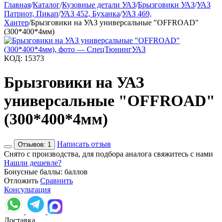
Главная
/
Каталог
/
Кузовные детали УАЗ
/
Брызговики УАЗ
/
УАЗ
Патриот, Пикап
/
УАЗ 452, Буханка
/
УАЗ 469,
Хантер
/
Брызговики на УАЗ универсальные "OFFROAD"
(300*400*4мм)
КОД:
15373
Брызговики на УАЗ
универсальные "OFFROAD"
(300*400*4мм)
Написать отзыв
Отзывов: 1
Снято с производства, для подбора аналога свяжитесь с нами
Нашли дешевле?
Бонусные баллы:
баллов
Отложить
Сравнить
Консультация
Доставка