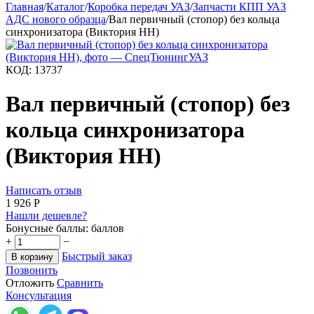
Главная
/
Каталог
/
Коробка передач УАЗ
/
Запчасти КПП УАЗ
АДС нового образца
/
Вал первичный (стопор) без кольца
синхронизатора (Виктория НН)
КОД:
13737
Вал первичный (стопор) без
кольца синхронизатора
(Виктория НН)
Написать отзыв
1 926
Р
Нашли дешевле?
Бонусные баллы:
баллов
+
−
Быстрый заказ
В корзину
Позвонить
Отложить
Сравнить
Консультация