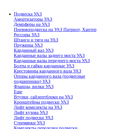
Подвеска УАЗ
Амортизаторы УАЗ
Демпферы на УАЗ
Пневмоподвеска на УАЗ Патриот, Хантер
Рессоры УАЗ
Штанги и тяги на УАЗ
Пружины УАЗ
Карданный вал УАЗ
Карданные валы заднего моста УАЗ
Карданные валы переднего моста УАЗ
Болты и гайки карданные УАЗ
Крестовины карданного вала УАЗ
Опоры карданного вала (подвесные
подшипники) УАЗ
Фланцы, вилки УАЗ
Еще
Втулки, сайлентблоки на УАЗ
Кронштейны подвески УАЗ
Лифт комплекты на УАЗ
Лифт кузова УАЗ
Лифт подвески УАЗ
Стремянки УАЗ
Комплекты переделки подвески