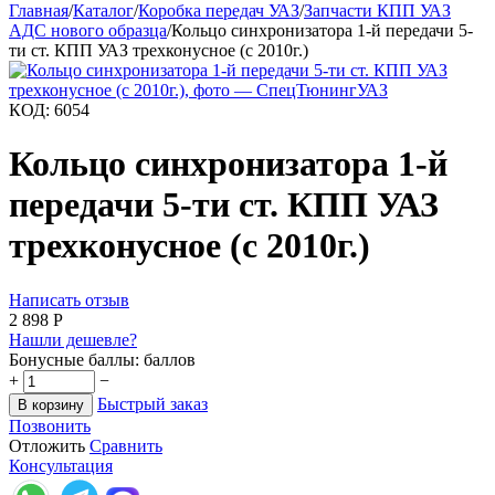
Главная
/
Каталог
/
Коробка передач УАЗ
/
Запчасти КПП УАЗ
АДС нового образца
/
Кольцо синхронизатора 1-й передачи 5-
ти ст. КПП УАЗ трехконусное (с 2010г.)
КОД:
6054
Кольцо синхронизатора 1-й
передачи 5-ти ст. КПП УАЗ
трехконусное (с 2010г.)
Написать отзыв
2 898
Р
Нашли дешевле?
Бонусные баллы:
баллов
+
−
Быстрый заказ
В корзину
Позвонить
Отложить
Сравнить
Консультация