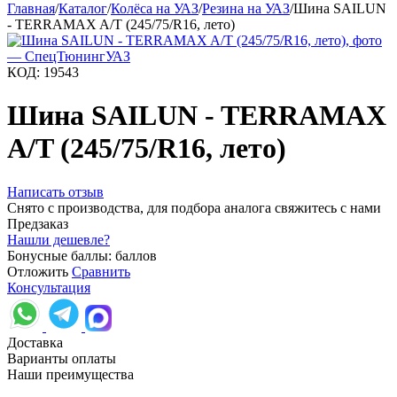
Главная
/
Каталог
/
Колёса на УАЗ
/
Резина на УАЗ
/
Шина SAILUN
- TERRAMAX A/T (245/75/R16, лето)
КОД:
19543
Шина SAILUN - TERRAMAX
A/T (245/75/R16, лето)
Написать отзыв
Снято с производства, для подбора аналога свяжитесь с нами
Предзаказ
Нашли дешевле?
Бонусные баллы:
баллов
Отложить
Сравнить
Консультация
Доставка
Варианты оплаты
Наши преимущества