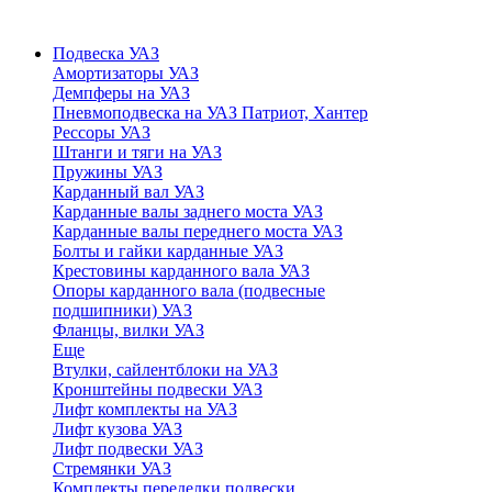
Подвеска УАЗ
Амортизаторы УАЗ
Демпферы на УАЗ
Пневмоподвеска на УАЗ Патриот, Хантер
Рессоры УАЗ
Штанги и тяги на УАЗ
Пружины УАЗ
Карданный вал УАЗ
Карданные валы заднего моста УАЗ
Карданные валы переднего моста УАЗ
Болты и гайки карданные УАЗ
Крестовины карданного вала УАЗ
Опоры карданного вала (подвесные
подшипники) УАЗ
Фланцы, вилки УАЗ
Еще
Втулки, сайлентблоки на УАЗ
Кронштейны подвески УАЗ
Лифт комплекты на УАЗ
Лифт кузова УАЗ
Лифт подвески УАЗ
Стремянки УАЗ
Комплекты переделки подвески