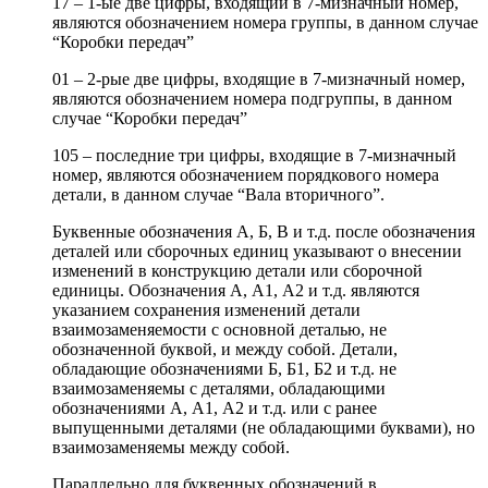
17 – 1-ые две цифры, входящий в 7-мизначный номер,
являются обозначением номера группы, в данном случае
“Коробки передач”
01 – 2-рые две цифры, входящие в 7-мизначный номер,
являются обозначением номера подгруппы, в данном
случае “Коробки передач”
105 – последние три цифры, входящие в 7-мизначный
номер, являются обозначением порядкового номера
детали, в данном случае “Вала вторичного”.
Буквенные обозначения А, Б, В и т.д. после обозначения
деталей или сборочных единиц указывают о внесении
изменений в конструкцию детали или сборочной
единицы. Обозначения А, А1, А2 и т.д. являются
указанием сохранения изменений детали
взаимозаменяемости с основной деталью, не
обозначенной буквой, и между собой. Детали,
обладающие обозначениями Б, Б1, Б2 и т.д. не
взаимозаменяемы с деталями, обладающими
обозначениями А, А1, А2 и т.д. или с ранее
выпущенными деталями (не обладающими буквами), но
взаимозаменяемы между собой.
Параллельно для буквенных обозначений в