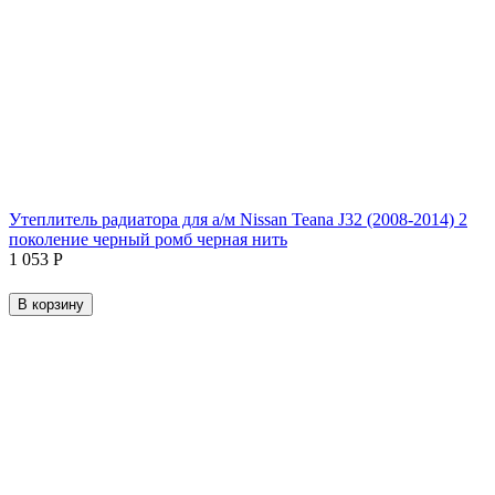
Утеплитель радиатора для а/м Nissan Teana J32 (2008-2014) 2
поколение черный ромб черная нить
1 053
Р
В корзину