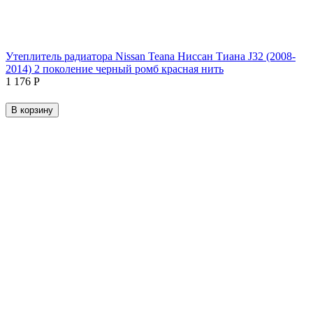
Утеплитель радиатора Nissan Teana Ниссан Тиана J32 (2008-
2014) 2 поколение черный ромб красная нить
1 176
Р
В корзину