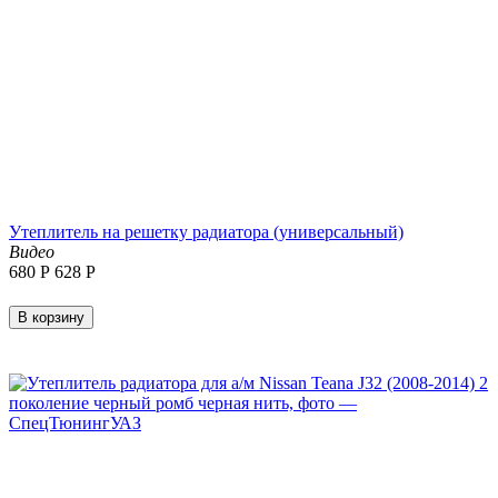
Утеплитель на решетку радиатора (универсальный)
Видео
‍680‍
Р
‍628‍
Р
В корзину