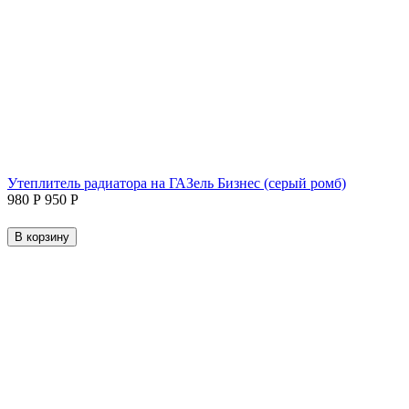
Утеплитель радиатора на ГАЗель Бизнес (серый ромб)
‍980‍
Р
‍950‍
Р
В корзину