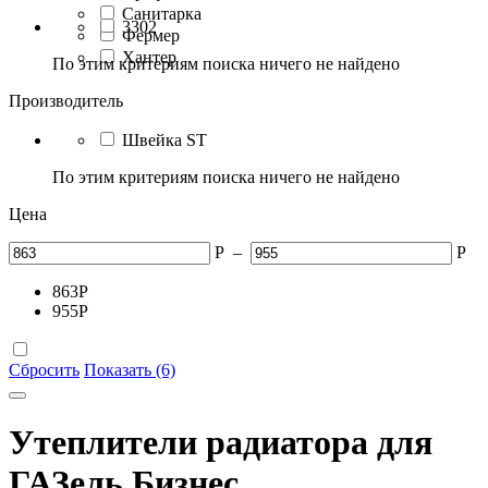
Санитарка
3302
Фермер
Хантер
По этим критериям поиска ничего не найдено
Производитель
Швейка ST
По этим критериям поиска ничего не найдено
Цена
Р
–
Р
863
Р
955
Р
Сбросить
Показать (6)
Утеплители радиатора для
ГАЗель Бизнес