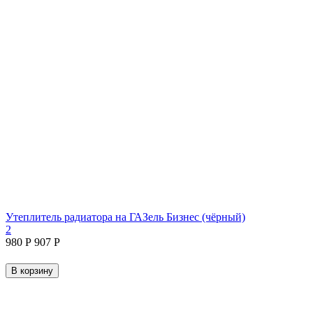
Утеплитель радиатора на ГАЗель Бизнес (чёрный)
2
‍980‍
Р
‍907‍
Р
В корзину