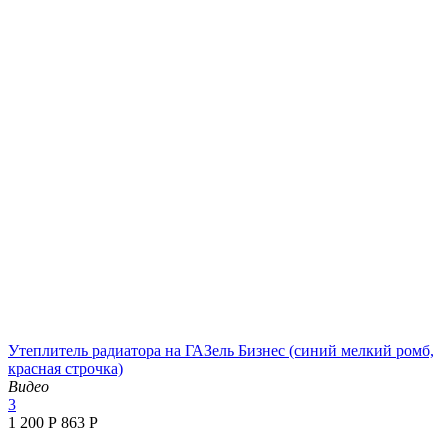
Утеплитель радиатора на ГАЗель Бизнес (синий мелкий ромб,
красная строчка)
Видео
3
1 200
Р
‍863‍
Р