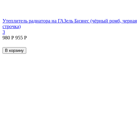
Утеплитель радиатора на ГАЗель Бизнес (чёрный ромб, черная
строчка)
3
‍980‍
Р
‍955‍
Р
В корзину