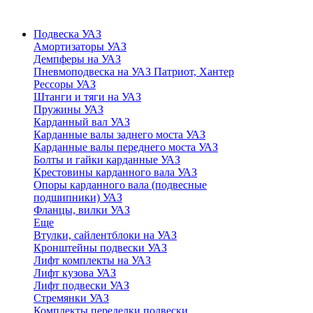
Подвеска УАЗ
Амортизаторы УАЗ
Демпферы на УАЗ
Пневмоподвеска на УАЗ Патриот, Хантер
Рессоры УАЗ
Штанги и тяги на УАЗ
Пружины УАЗ
Карданный вал УАЗ
Карданные валы заднего моста УАЗ
Карданные валы переднего моста УАЗ
Болты и гайки карданные УАЗ
Крестовины карданного вала УАЗ
Опоры карданного вала (подвесные
подшипники) УАЗ
Фланцы, вилки УАЗ
Еще
Втулки, сайлентблоки на УАЗ
Кронштейны подвески УАЗ
Лифт комплекты на УАЗ
Лифт кузова УАЗ
Лифт подвески УАЗ
Стремянки УАЗ
Комплекты переделки подвески