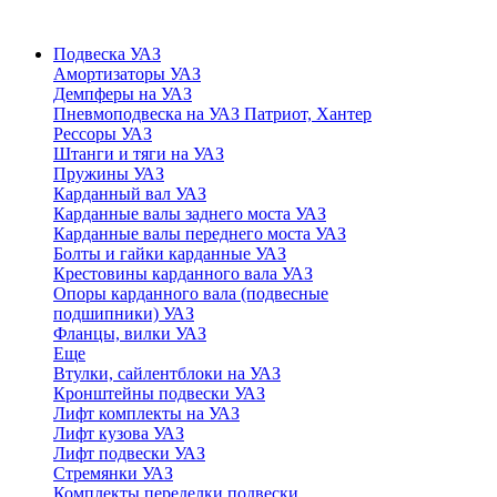
Подвеска УАЗ
Амортизаторы УАЗ
Демпферы на УАЗ
Пневмоподвеска на УАЗ Патриот, Хантер
Рессоры УАЗ
Штанги и тяги на УАЗ
Пружины УАЗ
Карданный вал УАЗ
Карданные валы заднего моста УАЗ
Карданные валы переднего моста УАЗ
Болты и гайки карданные УАЗ
Крестовины карданного вала УАЗ
Опоры карданного вала (подвесные
подшипники) УАЗ
Фланцы, вилки УАЗ
Еще
Втулки, сайлентблоки на УАЗ
Кронштейны подвески УАЗ
Лифт комплекты на УАЗ
Лифт кузова УАЗ
Лифт подвески УАЗ
Стремянки УАЗ
Комплекты переделки подвески