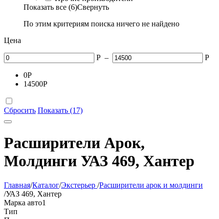
Показать все (6)
Свернуть
По этим критериям поиска ничего не найдено
Цена
Р
–
Р
0
Р
14500
Р
Сбросить
Показать (17)
Расширители Арок,
Молдинги УАЗ 469, Хантер
Главная
/
Каталог
/
Экстерьер
/
Расширители арок и молдинги
/
УАЗ 469, Хантер
Марка авто
1
Тип