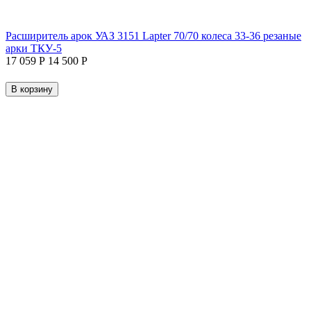
Расширитель арок УАЗ 3151 Lapter 70/70 колеса 33-36 резаные
арки ТКУ-5
17 059
Р
14 500
Р
В корзину