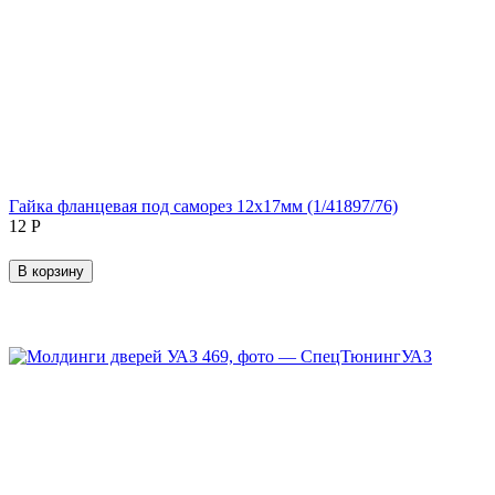
Гайка фланцевая под саморез 12х17мм (1/41897/76)
‍12‍
Р
В корзину