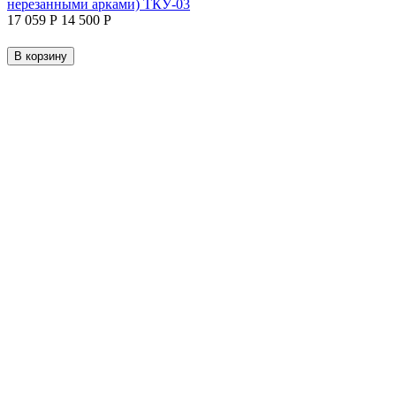
нерезанными арками) ТКУ-03
17 059
Р
14 500
Р
В корзину