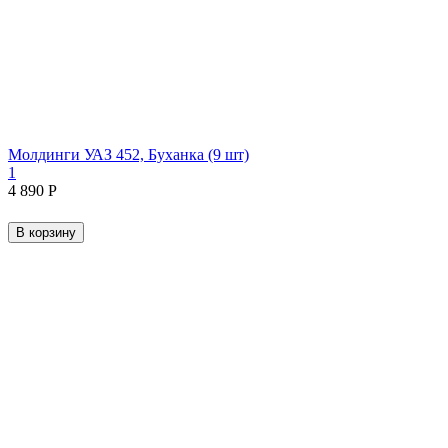
Молдинги УАЗ 452, Буханка (9 шт)
1
4 890
Р
В корзину