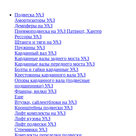
Подвеска УАЗ
Амортизаторы УАЗ
Демпферы на УАЗ
Пневмоподвеска на УАЗ Патриот, Хантер
Рессоры УАЗ
Штанги и тяги на УАЗ
Пружины УАЗ
Карданный вал УАЗ
Карданные валы заднего моста УАЗ
Карданные валы переднего моста УАЗ
Болты и гайки карданные УАЗ
Крестовины карданного вала УАЗ
Опоры карданного вала (подвесные
подшипники) УАЗ
Фланцы, вилки УАЗ
Еще
Втулки, сайлентблоки на УАЗ
Кронштейны подвески УАЗ
Лифт комплекты на УАЗ
Лифт кузова УАЗ
Лифт подвески УАЗ
Стремянки УАЗ
Комплекты переделки подвески