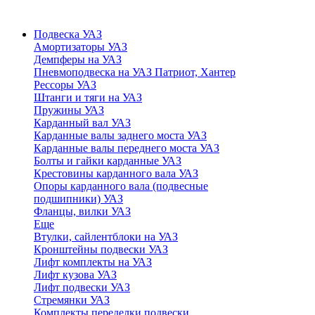
Подвеска УАЗ
Амортизаторы УАЗ
Демпферы на УАЗ
Пневмоподвеска на УАЗ Патриот, Хантер
Рессоры УАЗ
Штанги и тяги на УАЗ
Пружины УАЗ
Карданный вал УАЗ
Карданные валы заднего моста УАЗ
Карданные валы переднего моста УАЗ
Болты и гайки карданные УАЗ
Крестовины карданного вала УАЗ
Опоры карданного вала (подвесные
подшипники) УАЗ
Фланцы, вилки УАЗ
Еще
Втулки, сайлентблоки на УАЗ
Кронштейны подвески УАЗ
Лифт комплекты на УАЗ
Лифт кузова УАЗ
Лифт подвески УАЗ
Стремянки УАЗ
Комплекты переделки подвески